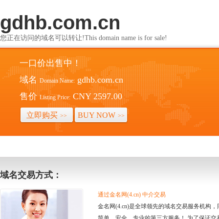
gdhb.com.cn
您正在访问的域名可以转让!This domain name is for sale!
一口价出售中！
域名
gdhb.com.cn
Domain Name:
售价
CNY 2597.00
Listing Price:
立即购买
BUY NOW
>>
>>
域名交易方式：
通过金名网(4.cn) 中介交易
金名网(4.cn)是全球领先的域名交易服务机
简单、安全、专业的第三方服务！ 为了保证交