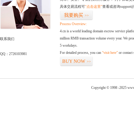
具体交易流程可
“点击这里”
查看或咨询support@
我要购买
>>
Process Overview:
4.cn is a world leading domain escrow service plat
million RMB transaction volume every year. We promi
联系我们
5 workdays.
For detailed process, you can
“visit here”
or contact
QQ：2726103981
BUY NOW
>>
Copyright © 1998 -2025 www